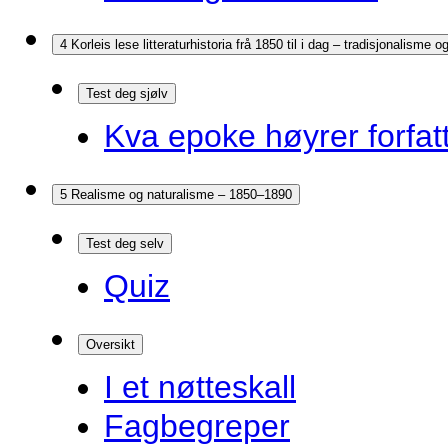
4 Korleis lese litteraturhistoria frå 1850 til i dag – tradisjonalisme
Test deg sjølv
Kva epoke høyrer forfatt
5 Realisme og naturalisme – 1850–1890
Test deg selv
Quiz
Oversikt
I et nøtteskall
Fagbegreper