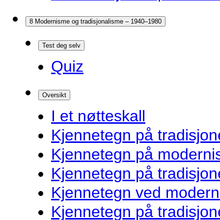
8 Modernisme og tradisjonalisme – 1940–1980
Test deg selv
Quiz
Oversikt
I et nøtteskall
Kjennetegn på tradisjone
Kjennetegn på modernist
Kjennetegn på tradisjon
Kjennetegn ved modernis
Kjennetegn på tradisjon