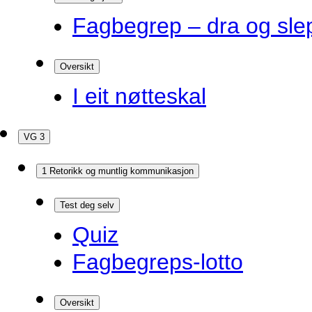
Fagbegrep – dra og sle
Oversikt
I eit nøtteskal
VG 3
1 Retorikk og muntlig kommunikasjon
Test deg selv
Quiz
Fagbegreps-lotto
Oversikt