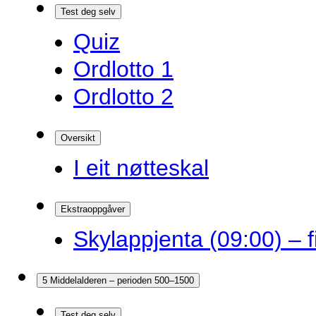
Test deg selv
Quiz
Ordlotto 1
Ordlotto 2
Oversikt
I eit nøtteskal
Ekstraoppgåver
Skylappjenta (09:00) – 
5 Middelalderen – perioden 500–1500
Test deg selv