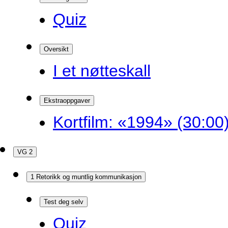
Quiz
Oversikt
I et nøtteskall
Ekstraoppgaver
Kortfilm: «1994» (30:00
VG 2
1 Retorikk og muntlig kommunikasjon
Test deg selv
Quiz