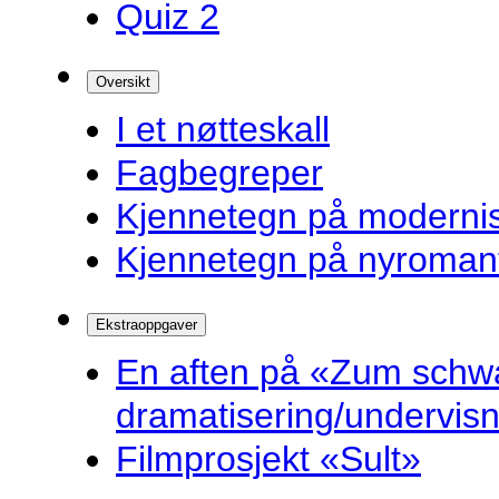
Quiz 2
Oversikt
I et nøtteskall
Fagbegreper
Kjennetegn på modern
Kjennetegn på nyroman
Ekstraoppgaver
En aften på «Zum schw
dramatisering/undervis
Filmprosjekt «Sult»