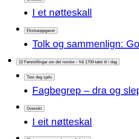
I et nøtteskall
Ekstraoppgaver
Tolk og sammenlign: G
10 Førestillingar om det norske – frå 1700-talet til i dag
Test deg sjølv
Fagbegrep – dra og sle
Oversikt
I eit nøtteskal