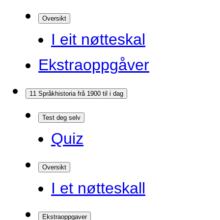
Oversikt
I eit nøtteskal
Ekstraoppgåver
11 Språkhistoria frå 1900 til i dag
Test deg selv
Quiz
Oversikt
I et nøtteskall
Ekstraoppgaver