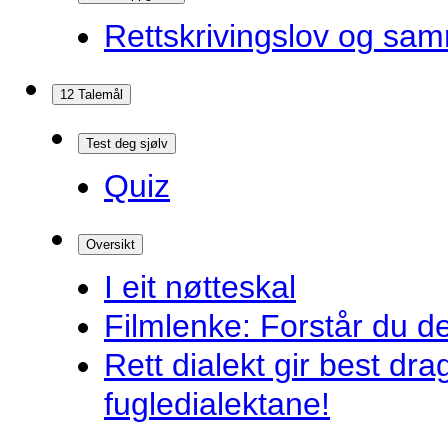
Rettskrivingslov og sam
12 Talemål
Test deg sjølv
Quiz
Oversikt
I eit nøtteskal
Filmlenke: Forstår du d
Rett dialekt gir best d
fugledialektane!