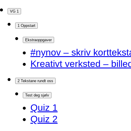
VG 1
1 Oppstart
Ekstraoppgaver
#nynov – skriv korttekst
Kreativt verksted – bille
2 Tekstane rundt oss
Test deg sjølv
Quiz 1
Quiz 2