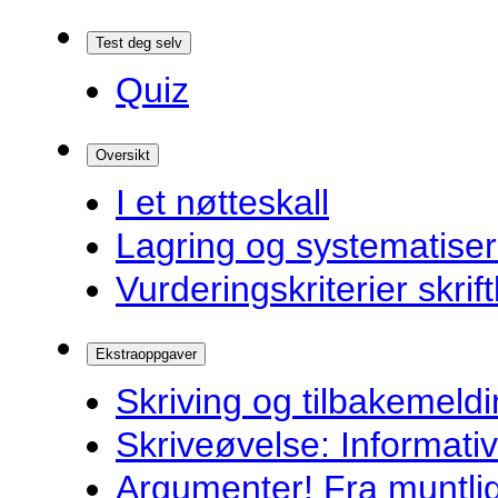
Test deg selv
Quiz
Oversikt
I et nøtteskall
Lagring og systematiser
Vurderingskriterier skrift
Ekstraoppgaver
Skriving og tilbakemeldi
Skriveøvelse: Informati
Argumenter! Fra muntlig 