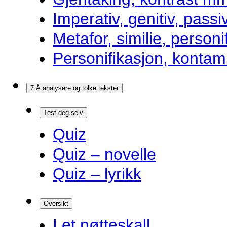
Imperativ, genitiv, pass
Metafor, similie, personi
Personifikasjon, kontam
7 Å analysere og tolke tekster
Test deg selv
Quiz
Quiz – novelle
Quiz – lyrikk
Oversikt
I et nøtteskall