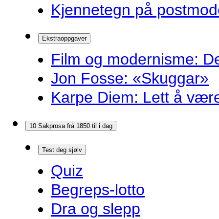
Kjennetegn på postmoder
Ekstraoppgaver
Film og modernisme: Dei
Jon Fosse: «Skuggar»
Karpe Diem: Lett å være r
10 Sakprosa frå 1850 til i dag
Test deg sjølv
Quiz
Begreps-lotto
Dra og slepp