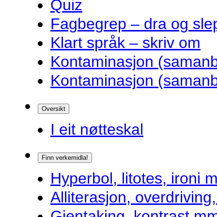
Quiz
Fagbegrep – dra og sle
Klart språk – skriv om
Kontaminasjon (samanbl
Kontaminasjon (samanbl
Oversikt
I eit nøtteskal
Finn verkemidla!
Hyperbol, litotes, ironi m
Alliterasjon, overdrivin
Gjentaking, kontrast m