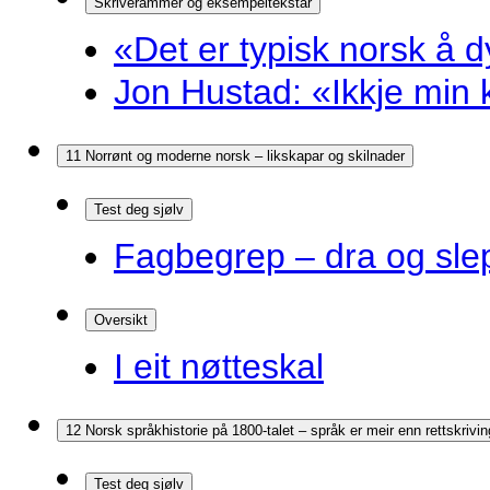
Skriverammer og eksempeltekstar
«Det er typisk norsk å d
Jon Hustad: «Ikkje min k
11 Norrønt og moderne norsk – likskapar og skilnader
Test deg sjølv
Fagbegrep – dra og sle
Oversikt
I eit nøtteskal
12 Norsk språkhistorie på 1800-talet – språk er meir enn rettskrivin
Test deg sjølv