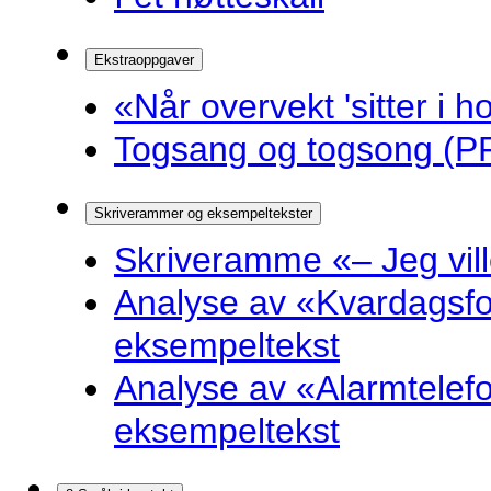
Ekstraoppgaver
«Når overvekt 'sitter i ho
Togsang og togsong (PP
Skriverammer og eksempeltekster
Skriveramme «– Jeg ville 
Analyse av «Kvardagsf
eksempeltekst
Analyse av «Alarmtelef
eksempeltekst