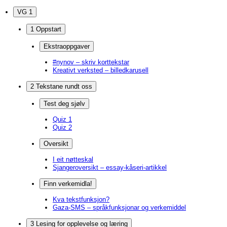
VG 1
1 Oppstart
Ekstraoppgaver
#nynov – skriv korttekstar
Kreativt verksted – billedkarusell
2 Tekstane rundt oss
Test deg sjølv
Quiz 1
Quiz 2
Oversikt
I eit nøtteskal
Sjangeroversikt – essay-kåseri-artikkel
Finn verkemidla!
Kva tekstfunksjon?
Gaza-SMS – språkfunksjonar og verkemiddel
3 Lesing for opplevelse og læring