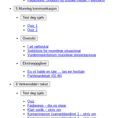
Fagartikkel: Ungdom og sosiale medier – elevtekst
5 Munnleg kommunikasjon
Test deg sjølv
Quiz 1
Quiz 2
Oversikt
I eit nøtteskal
Sjekkliste for munnlege situasjonar
Vurderingskriterium munnlege presentasjonar
Ekstraoppgåver
Eg vil halde en tale … lag ein festtale
Partileiardebatt (02:46)
6 Verkemiddel i tekst
Test deg sjølv
Quiz
Fagbegrep – dra og slepp
Klart språk – skriv om
Kontaminasjon (samanblanding) 1 – skriv om