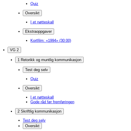
Quiz
Oversikt
I et nøtteskall
Ekstraoppgaver
Kortfilm: «1994» (30:00)
VG 2
1 Retorikk og muntlig kommunikasjon
Test deg selv
Quiz
Oversikt
I et nøtteskall
Gode råd før fremføringen
2 Skriftlig kommunikasjon
Test deg selv
Oversikt