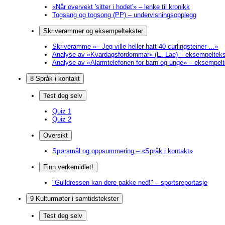
«Når overvekt 'sitter i hodet'» – lenke til kronikk
Togsang og togsong (PP) – undervisningsopplegg
Skriverammer og eksempeltekster
Skriveramme «– Jeg ville heller hatt 40 curlingsteiner ...»
Analyse av «Kvardagsfordommar» (E. Lae) – eksempelteks
Analyse av «Alarmtelefonen for barn og unge» – eksempelt
8 Språk i kontakt
Test deg selv
Quiz 1
Quiz 2
Oversikt
Spørsmål og oppsummering – «Språk i kontakt»
Finn verkemidlet!
"Gulldressen kan dere pakke ned!" – sportsreportasje
9 Kulturmøter i samtidstekster
Test deg selv