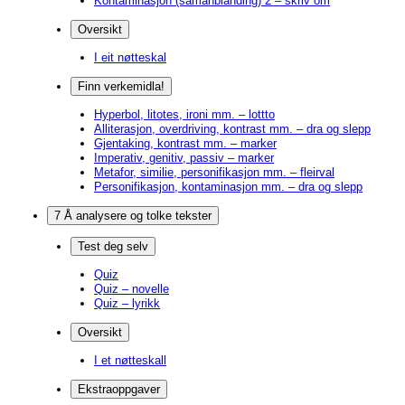
Kontaminasjon (samanblanding) 2 – skriv om
Oversikt
I eit nøtteskal
Finn verkemidla!
Hyperbol, litotes, ironi mm. – lottto
Alliterasjon, overdriving, kontrast mm. – dra og slepp
Gjentaking, kontrast mm. – marker
Imperativ, genitiv, passiv – marker
Metafor, similie, personifikasjon mm. – fleirval
Personifikasjon, kontaminasjon mm. – dra og slepp
7 Å analysere og tolke tekster
Test deg selv
Quiz
Quiz – novelle
Quiz – lyrikk
Oversikt
I et nøtteskall
Ekstraoppgaver