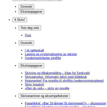
Oversikt
Ekstraoppgaver
4 Skriv!
Test deg selv
Quiz
Oversikt
I et nøtteskall
Lagring og systematisering av tekster
Vurderingskriterier skriftlig
Ekstraoppgaver
Skriving og tilbakemelding – klipp fra Senkveld
Skriveøvelse: Informativ tekst med kildebruk
Argumenter! Fra muntlig til skriftlig (undervisningsoplegg)
Skriv kreativt!
«Den du veit» – skriv en novelle
Skriverammer og eksempeltekster
Fagartikkel: «Bør 16-åringer få stemmerett?» – disposisjon