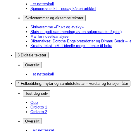
I et nøtteskall
Sjangeroversikt – essay-kåseri-artikkel
Skriverammer og eksempeltekster
Skriveramme «Frukt og avsky»
Skriv et godt sammendrag av en sakprosatekst! (doc)
Mal for novelleanalyse
Diktanalyse: Dorothe Engelbretsdotter og Dimmu Borgir – le
Kreativ tekst: «Mitt ideelle meg» – lenke til boka
3 Digitale tekster
Oversikt
I et nøtteskall
4 Folkedikting, mytar og samtidstekstar – verdiar og forteljemåtar
Test deg selv
Quiz
Ordlotto 1
Ordlotto 2
Oversikt
I eit nøtteskal