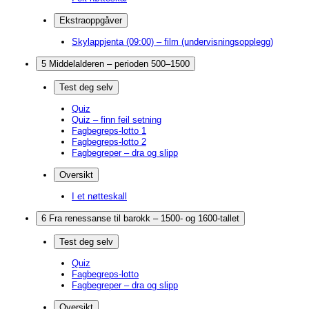
Ekstraoppgåver
Skylappjenta (09:00) – film (undervisningsopplegg)
5 Middelalderen – perioden 500–1500
Test deg selv
Quiz
Quiz – finn feil setning
Fagbegreps-lotto 1
Fagbegreps-lotto 2
Fagbegreper – dra og slipp
Oversikt
I et nøtteskall
6 Fra renessanse til barokk – 1500- og 1600-tallet
Test deg selv
Quiz
Fagbegreps-lotto
Fagbegreper – dra og slipp
Oversikt