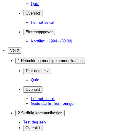
Quiz
Oversikt
I et nøtteskall
Ekstraoppgaver
Kortfilm: «1994» (30:00)
VG 2
1 Retorikk og muntlig kommunikasjon
Test deg selv
Quiz
Oversikt
I et nøtteskall
Gode råd før fremføringen
2 Skriftlig kommunikasjon
Test deg selv
Oversikt