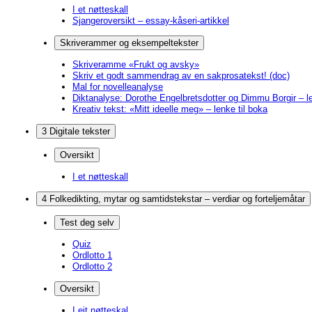
I et nøtteskall
Sjangeroversikt – essay-kåseri-artikkel
Skriverammer og eksempeltekster
Skriveramme «Frukt og avsky»
Skriv et godt sammendrag av en sakprosatekst! (doc)
Mal for novelleanalyse
Diktanalyse: Dorothe Engelbretsdotter og Dimmu Borgir – le
Kreativ tekst: «Mitt ideelle meg» – lenke til boka
3 Digitale tekster
Oversikt
I et nøtteskall
4 Folkedikting, mytar og samtidstekstar – verdiar og forteljemåtar
Test deg selv
Quiz
Ordlotto 1
Ordlotto 2
Oversikt
I eit nøtteskal