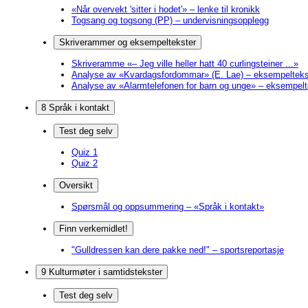
«Når overvekt 'sitter i hodet'» – lenke til kronikk
Togsang og togsong (PP) – undervisningsopplegg
Skriverammer og eksempeltekster
Skriveramme «– Jeg ville heller hatt 40 curlingsteiner ...»
Analyse av «Kvardagsfordommar» (E. Lae) – eksempelteks
Analyse av «Alarmtelefonen for barn og unge» – eksempelt
8 Språk i kontakt
Test deg selv
Quiz 1
Quiz 2
Oversikt
Spørsmål og oppsummering – «Språk i kontakt»
Finn verkemidlet!
"Gulldressen kan dere pakke ned!" – sportsreportasje
9 Kulturmøter i samtidstekster
Test deg selv