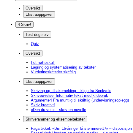
Oversikt
Ekstraoppgaver
4 Skriv!
Test deg selv
Quiz
Oversikt
I et nøtteskall
Lagring og systematisering av tekster
Vurderingskriterier skriftlig
Ekstraoppgaver
Skriving og tilbakemelding – klipp fra Senkveld
Skriveøvelse: Informativ tekst med kildebruk
Argumenter! Fra muntlig til skriftlig (undervisningsoplegg)
Skriv kreativt!
«Den du veit» – skriv en novelle
Skriverammer og eksempeltekster
Fagartikkel: «Bør 16-åringer få stemmerett?» – disposisjon