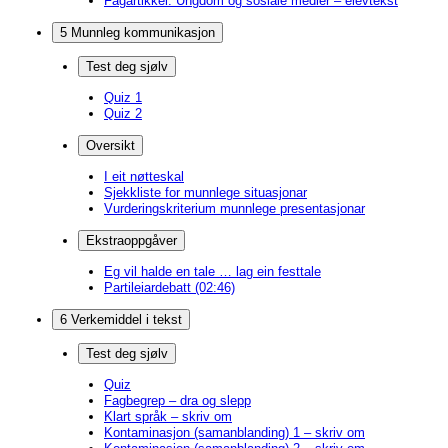
Fagartikkel: Ungdom og sosiale medier – elevtekst
5 Munnleg kommunikasjon
Test deg sjølv
Quiz 1
Quiz 2
Oversikt
I eit nøtteskal
Sjekkliste for munnlege situasjonar
Vurderingskriterium munnlege presentasjonar
Ekstraoppgåver
Eg vil halde en tale … lag ein festtale
Partileiardebatt (02:46)
6 Verkemiddel i tekst
Test deg sjølv
Quiz
Fagbegrep – dra og slepp
Klart språk – skriv om
Kontaminasjon (samanblanding) 1 – skriv om