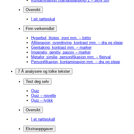
Kontaminasjon (samanblanding) 2 – skriv om
Oversikt
I eit nøtteskal
Finn verkemidla!
Hyperbol, litotes, ironi mm. – lottto
Alliterasjon, overdriving, kontrast mm. – dra og slepp
Gjentaking, kontrast mm. – marker
Imperativ, genitiv, passiv – marker
Metafor, similie, personifikasjon mm. – fleirval
Personifikasjon, kontaminasjon mm. – dra og slepp
7 Å analysere og tolke tekster
Test deg selv
Quiz
Quiz – novelle
Quiz – lyrikk
Oversikt
I et nøtteskall
Ekstraoppgaver