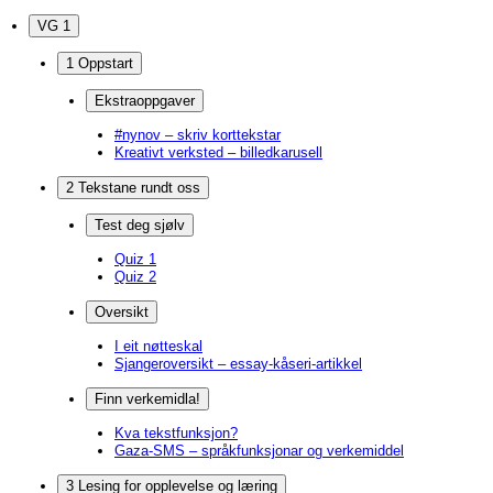
VG 1
1 Oppstart
Ekstraoppgaver
#nynov – skriv korttekstar
Kreativt verksted – billedkarusell
2 Tekstane rundt oss
Test deg sjølv
Quiz 1
Quiz 2
Oversikt
I eit nøtteskal
Sjangeroversikt – essay-kåseri-artikkel
Finn verkemidla!
Kva tekstfunksjon?
Gaza-SMS – språkfunksjonar og verkemiddel
3 Lesing for opplevelse og læring