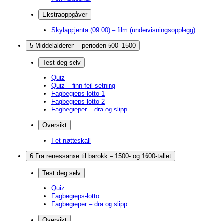
Ekstraoppgåver
Skylappjenta (09:00) – film (undervisningsopplegg)
5 Middelalderen – perioden 500–1500
Test deg selv
Quiz
Quiz – finn feil setning
Fagbegreps-lotto 1
Fagbegreps-lotto 2
Fagbegreper – dra og slipp
Oversikt
I et nøtteskall
6 Fra renessanse til barokk – 1500- og 1600-tallet
Test deg selv
Quiz
Fagbegreps-lotto
Fagbegreper – dra og slipp
Oversikt