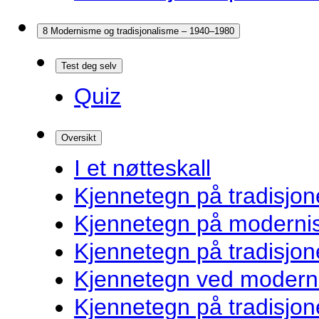
8 Modernisme og tradisjonalisme – 1940–1980
Test deg selv
Quiz
Oversikt
I et nøtteskall
Kjennetegn på tradisjone
Kjennetegn på modernist
Kjennetegn på tradisjon
Kjennetegn ved modernis
Kjennetegn på tradisjon