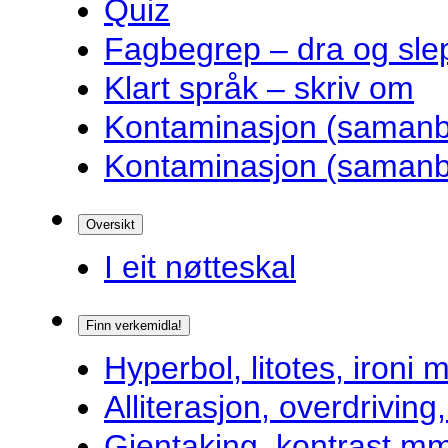
Quiz
Fagbegrep – dra og sle
Klart språk – skriv om
Kontaminasjon (samanbl
Kontaminasjon (samanbl
Oversikt
I eit nøtteskal
Finn verkemidla!
Hyperbol, litotes, ironi m
Alliterasjon, overdrivin
Gjentaking, kontrast m