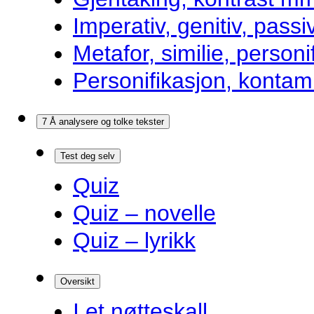
Imperativ, genitiv, pass
Metafor, similie, personi
Personifikasjon, kontam
7 Å analysere og tolke tekster
Test deg selv
Quiz
Quiz – novelle
Quiz – lyrikk
Oversikt
I et nøtteskall