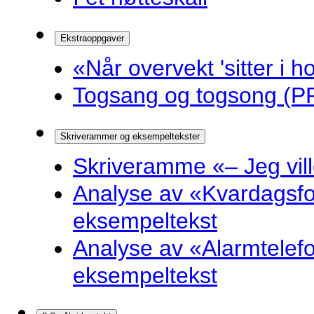
Ekstraoppgaver
«Når overvekt 'sitter i ho
Togsang og togsong (PP
Skriverammer og eksempeltekster
Skriveramme «– Jeg ville 
Analyse av «Kvardagsf
eksempeltekst
Analyse av «Alarmtelef
eksempeltekst