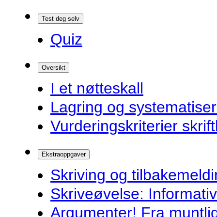
Test deg selv
Quiz
Oversikt
I et nøtteskall
Lagring og systematiser
Vurderingskriterier skrift
Ekstraoppgaver
Skriving og tilbakemeldi
Skriveøvelse: Informati
Argumenter! Fra muntlig 