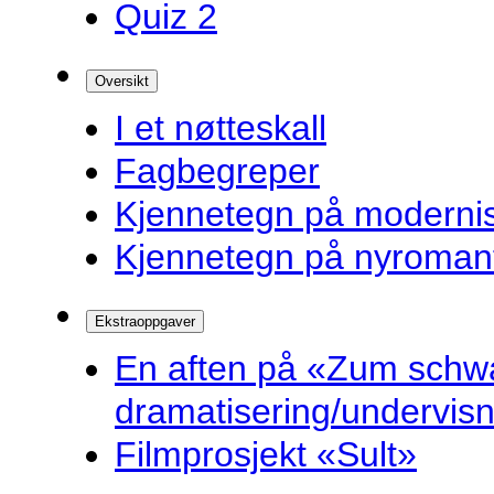
Quiz 2
Oversikt
I et nøtteskall
Fagbegreper
Kjennetegn på modern
Kjennetegn på nyroman
Ekstraoppgaver
En aften på «Zum schw
dramatisering/undervis
Filmprosjekt «Sult»