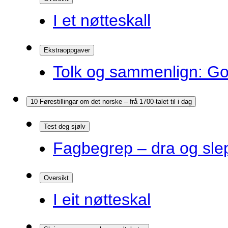
I et nøtteskall
Ekstraoppgaver
Tolk og sammenlign: G
10 Førestillingar om det norske – frå 1700-talet til i dag
Test deg sjølv
Fagbegrep – dra og sle
Oversikt
I eit nøtteskal