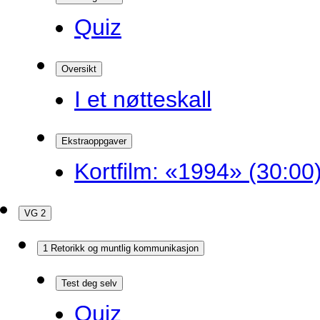
Quiz
Oversikt
I et nøtteskall
Ekstraoppgaver
Kortfilm: «1994» (30:00
VG 2
1 Retorikk og muntlig kommunikasjon
Test deg selv
Quiz