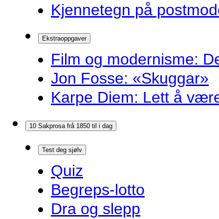
Kjennetegn på postmoder
Ekstraoppgaver
Film og modernisme: Dei
Jon Fosse: «Skuggar»
Karpe Diem: Lett å være r
10 Sakprosa frå 1850 til i dag
Test deg sjølv
Quiz
Begreps-lotto
Dra og slepp