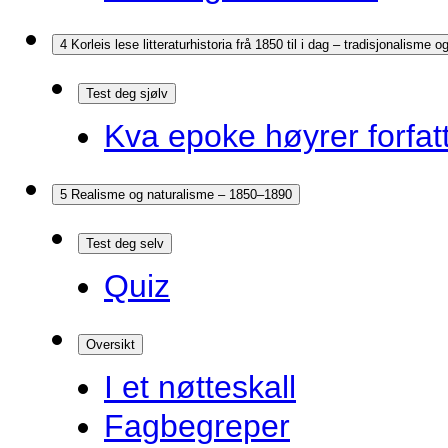
4 Korleis lese litteraturhistoria frå 1850 til i dag – tradisjonalisme
Test deg sjølv
Kva epoke høyrer forfatt
5 Realisme og naturalisme – 1850–1890
Test deg selv
Quiz
Oversikt
I et nøtteskall
Fagbegreper