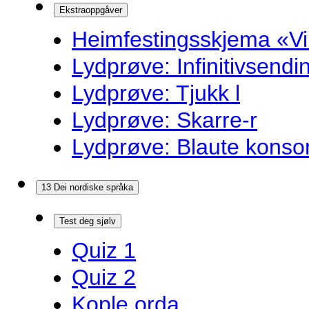
Ekstraoppgåver
Heimfestingsskjema «Vi
Lydprøve: Infinitivsend
Lydprøve: Tjukk l
Lydprøve: Skarre-r
Lydprøve: Blaute konso
13 Dei nordiske språka
Test deg sjølv
Quiz 1
Quiz 2
Kople orda