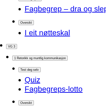
Fagbegrep – dra og sle
Oversikt
I eit nøtteskal
VG 3
1 Retorikk og muntlig kommunikasjon
Test deg selv
Quiz
Fagbegreps-lotto
Oversikt