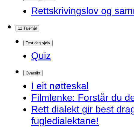
Rettskrivingslov og sam
12 Talemål
Test deg sjølv
Quiz
Oversikt
I eit nøtteskal
Filmlenke: Forstår du d
Rett dialekt gir best d
fugledialektane!