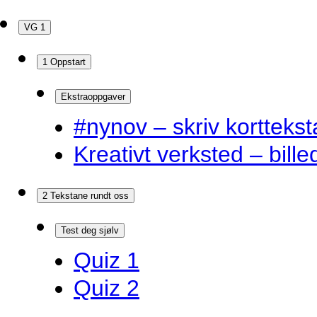
VG 1
1 Oppstart
Ekstraoppgaver
#nynov – skriv korttekst
Kreativt verksted – bille
2 Tekstane rundt oss
Test deg sjølv
Quiz 1
Quiz 2