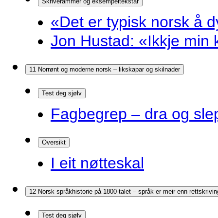
Skriverammer og eksempeltekstar
«Det er typisk norsk å d
Jon Hustad: «Ikkje min k
11 Norrønt og moderne norsk – likskapar og skilnader
Test deg sjølv
Fagbegrep – dra og sle
Oversikt
I eit nøtteskal
12 Norsk språkhistorie på 1800-talet – språk er meir enn rettskrivin
Test deg sjølv