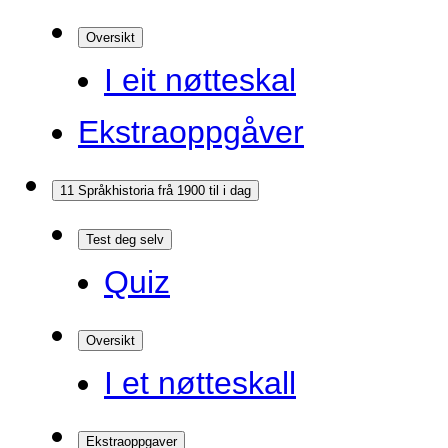
Oversikt
I eit nøtteskal
Ekstraoppgåver
11 Språkhistoria frå 1900 til i dag
Test deg selv
Quiz
Oversikt
I et nøtteskall
Ekstraoppgaver