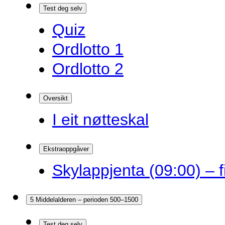
Test deg selv
Quiz
Ordlotto 1
Ordlotto 2
Oversikt
I eit nøtteskal
Ekstraoppgåver
Skylappjenta (09:00) – 
5 Middelalderen – perioden 500–1500
Test deg selv