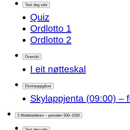
Test deg selv
Quiz
Ordlotto 1
Ordlotto 2
Oversikt
I eit nøtteskal
Ekstraoppgåver
Skylappjenta (09:00) – 
5 Middelalderen – perioden 500–1500
Test deg selv