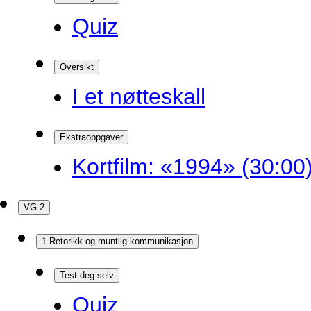
Quiz
Oversikt
I et nøtteskall
Ekstraoppgaver
Kortfilm: «1994» (30:00
VG 2
1 Retorikk og muntlig kommunikasjon
Test deg selv
Quiz