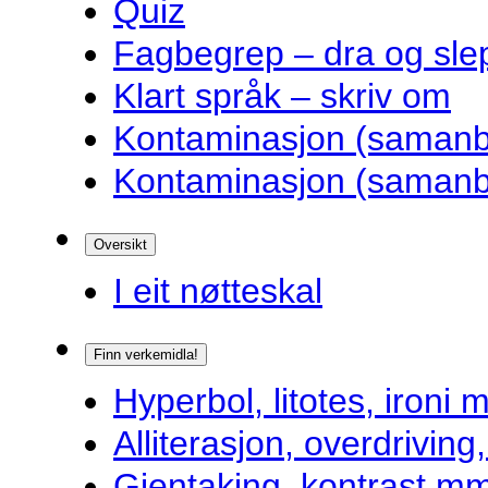
Quiz
Fagbegrep – dra og sle
Klart språk – skriv om
Kontaminasjon (samanbl
Kontaminasjon (samanbl
Oversikt
I eit nøtteskal
Finn verkemidla!
Hyperbol, litotes, ironi m
Alliterasjon, overdrivin
Gjentaking, kontrast m