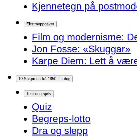
Kjennetegn på postmoder
Ekstraoppgaver
Film og modernisme: Dei
Jon Fosse: «Skuggar»
Karpe Diem: Lett å være r
10 Sakprosa frå 1850 til i dag
Test deg sjølv
Quiz
Begreps-lotto
Dra og slepp