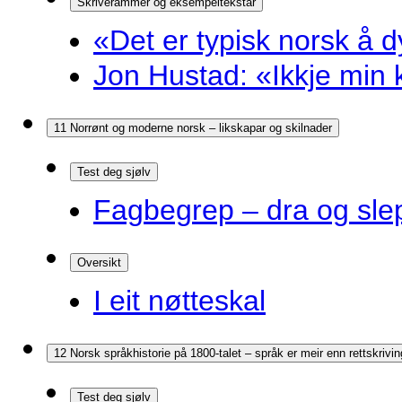
Skriverammer og eksempeltekstar
«Det er typisk norsk å d
Jon Hustad: «Ikkje min k
11 Norrønt og moderne norsk – likskapar og skilnader
Test deg sjølv
Fagbegrep – dra og sle
Oversikt
I eit nøtteskal
12 Norsk språkhistorie på 1800-talet – språk er meir enn rettskrivin
Test deg sjølv