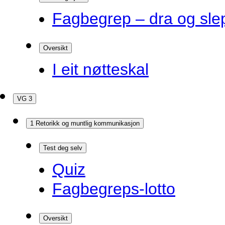
Fagbegrep – dra og sle
Oversikt
I eit nøtteskal
VG 3
1 Retorikk og muntlig kommunikasjon
Test deg selv
Quiz
Fagbegreps-lotto
Oversikt