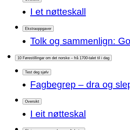
I et nøtteskall
Ekstraoppgaver
Tolk og sammenlign: G
10 Førestillingar om det norske – frå 1700-talet til i dag
Test deg sjølv
Fagbegrep – dra og sle
Oversikt
I eit nøtteskal