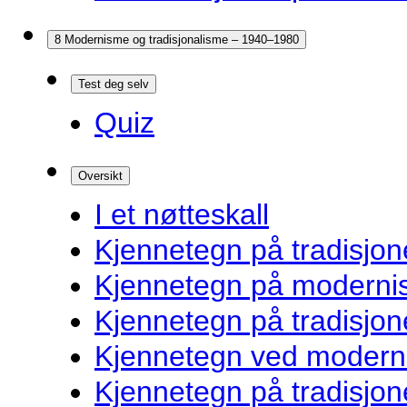
8 Modernisme og tradisjonalisme – 1940–1980
Test deg selv
Quiz
Oversikt
I et nøtteskall
Kjennetegn på tradisjone
Kjennetegn på modernist
Kjennetegn på tradisjon
Kjennetegn ved modernis
Kjennetegn på tradisjon