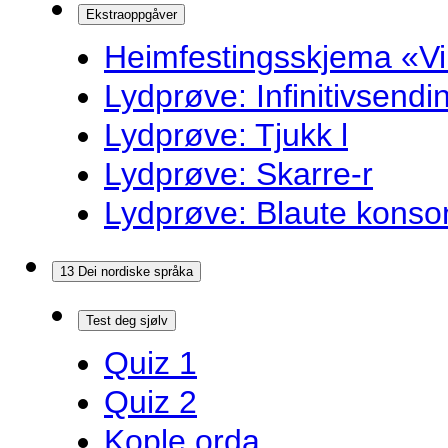
Ekstraoppgåver
Heimfestingsskjema «Vi
Lydprøve: Infinitivsend
Lydprøve: Tjukk l
Lydprøve: Skarre-r
Lydprøve: Blaute konso
13 Dei nordiske språka
Test deg sjølv
Quiz 1
Quiz 2
Kople orda