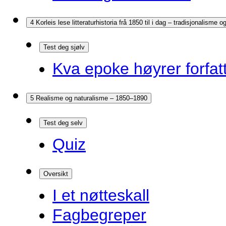
4 Korleis lese litteraturhistoria frå 1850 til i dag – tradisjonalisme
Test deg sjølv
Kva epoke høyrer forfatt
5 Realisme og naturalisme – 1850–1890
Test deg selv
Quiz
Oversikt
I et nøtteskall
Fagbegreper