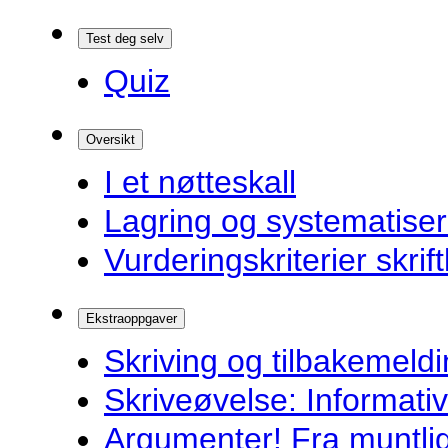
Test deg selv
Quiz
Oversikt
I et nøtteskall
Lagring og systematiser
Vurderingskriterier skrift
Ekstraoppgaver
Skriving og tilbakemeldi
Skriveøvelse: Informati
Argumenter! Fra muntlig 