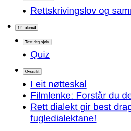
Rettskrivingslov og sam
12 Talemål
Test deg sjølv
Quiz
Oversikt
I eit nøtteskal
Filmlenke: Forstår du d
Rett dialekt gir best d
fugledialektane!