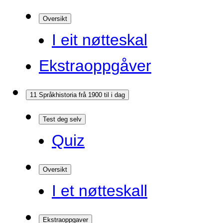
Oversikt
I eit nøtteskal
Ekstraoppgåver
11 Språkhistoria frå 1900 til i dag
Test deg selv
Quiz
Oversikt
I et nøtteskall
Ekstraoppgaver