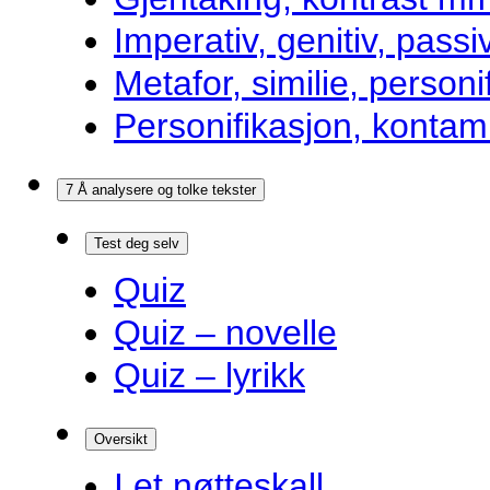
Imperativ, genitiv, pass
Metafor, similie, personi
Personifikasjon, kontam
7 Å analysere og tolke tekster
Test deg selv
Quiz
Quiz – novelle
Quiz – lyrikk
Oversikt
I et nøtteskall