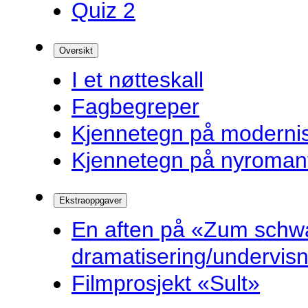
Quiz 2
Oversikt
I et nøtteskall
Fagbegreper
Kjennetegn på modern
Kjennetegn på nyroman
Ekstraoppgaver
En aften på «Zum schw
dramatisering/undervis
Filmprosjekt «Sult»