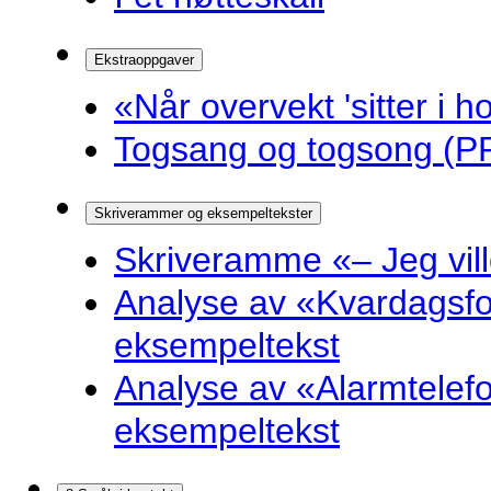
Ekstraoppgaver
«Når overvekt 'sitter i ho
Togsang og togsong (PP
Skriverammer og eksempeltekster
Skriveramme «– Jeg ville 
Analyse av «Kvardagsf
eksempeltekst
Analyse av «Alarmtelef
eksempeltekst