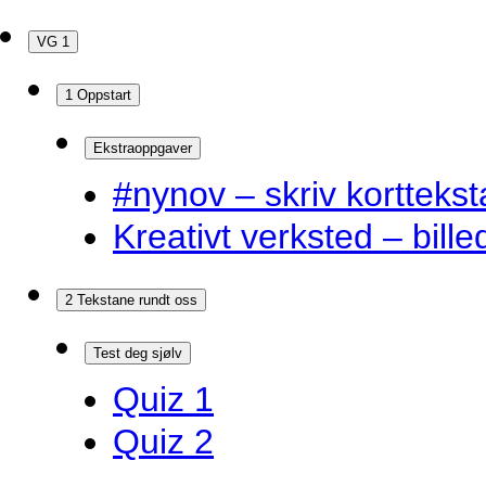
VG 1
1 Oppstart
Ekstraoppgaver
#nynov – skriv korttekst
Kreativt verksted – bille
2 Tekstane rundt oss
Test deg sjølv
Quiz 1
Quiz 2